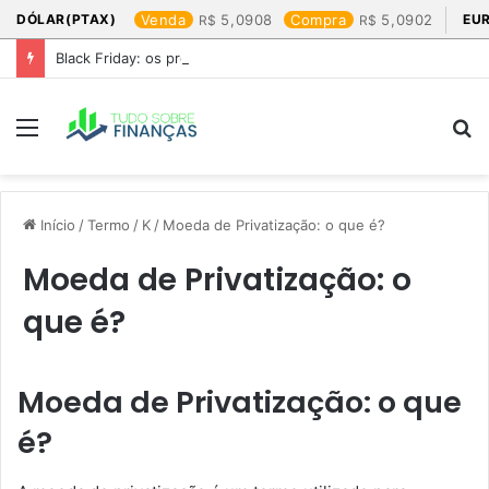
DÓLAR(PTAX)
Venda
5,0908
Compra
5,0902
EU
Black Friday: os produtos que mais valem a pena
Menu
P
p
Início
/
Termo
/
K
/
Moeda de Privatização: o que é?
Moeda de Privatização: o
que é?
Moeda de Privatização: o que
é?