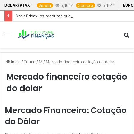
DÓLAR(PTAX)
Venda
5,1017
Compra
5,1011
EURO
Black Friday: os produtos que mais valem a pena
Menu
P
p
Início
/
Termo
/
M
/
Mercado financeiro cotação do dolar​
Mercado financeiro cotação
do dolar​
Mercado Financeiro: Cotação
do Dólar