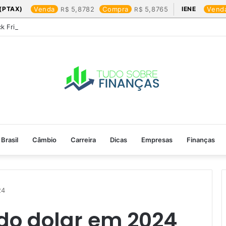
(PTAX)
Venda
5,8782
Compra
5,8765
IENE
Vend
ck Friday: os produtos que mais valem a pena
Brasil
Câmbio
Carreira
Dicas
Empresas
Finanças
4​
o dolar em 2024​