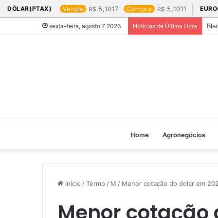
DÓLAR(PTAX)
Venda
5,1017
Compra
5,1011
EURO
Bla
sexta-feira, agosto 7 2026
Notícias de Última Hora
Home
Agronegócios
Início
/
Termo
/
M
/
Menor cotação do dolar em 202
Menor cotação d