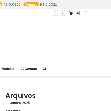
a
0,0322
Compra
0,0322
Entrar
Artigo
Barra
aleatório
Lateral
Procurar
Notícias
Contato
por
Arquivos
novembro 2025
setembro 2025