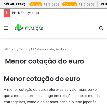
DÓLAR(PTAX)
Venda
5,0908
Compra
5,0902
EU
Black Friday: os produtos que mais valem a pena
Menu
P
p
Início
/
Termo
/
M
/
Menor cotação do euro​
Menor cotação do euro​
Menor cotação do euro
A menor cotação do euro refere-se ao valor mais baixo
que a moeda europeia atinge em relação a outras moedas
estrangeiras, como o dólar americano e o iene japonês.