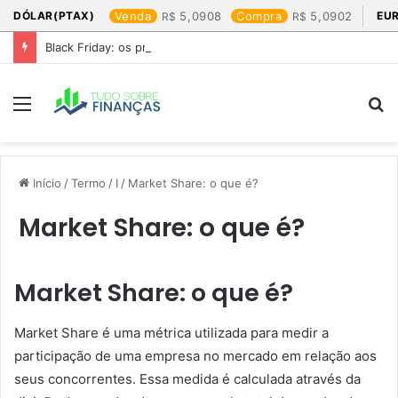
DÓLAR(PTAX)
Venda
5,0908
Compra
5,0902
EU
Black Friday: os produtos que mais valem a pena
Menu
P
p
Início
/
Termo
/
I
/
Market Share: o que é?
Market Share: o que é?
Market Share: o que é?
Market Share é uma métrica utilizada para medir a
participação de uma empresa no mercado em relação aos
seus concorrentes. Essa medida é calculada através da