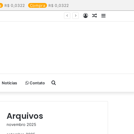
a
0,0322
Compra
0,0322
Entrar
Artigo
Barra
aleatório
Lateral
Procurar
Notícias
Contato
por
Arquivos
novembro 2025