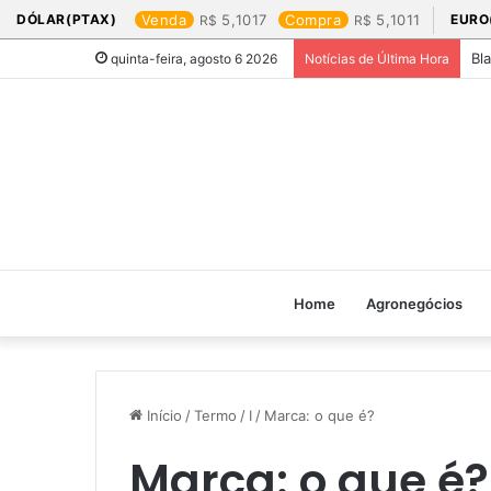
DÓLAR(PTAX)
Venda
5,1017
Compra
5,1011
EURO
Bl
quinta-feira, agosto 6 2026
Notícias de Última Hora
Home
Agronegócios
Início
/
Termo
/
I
/
Marca: o que é?
Marca: o que é?