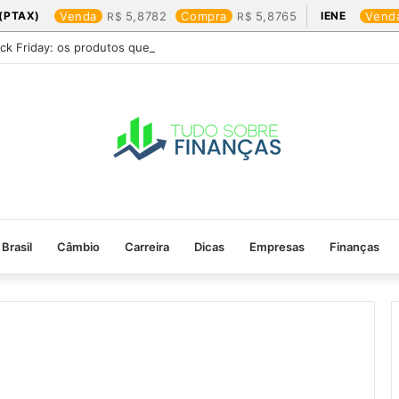
(PTAX)
Venda
5,8782
Compra
5,8765
IENE
Vend
ack Friday: os produtos que mais valem a pena
Brasil
Câmbio
Carreira
Dicas
Empresas
Finanças