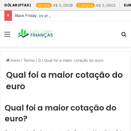
DÓLAR(PTAX)
Venda
5,0908
Compra
5,0902
EU
Black Friday: os produtos que mais valem a pena
Menu
P
p
Início
/
Termo
/
Q
/
Qual foi a maior cotação do euro​
Qual foi a maior cotação do
euro​
Qual foi a maior cotação do
euro​?