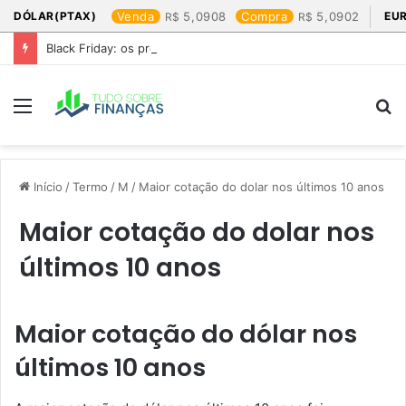
DÓLAR(PTAX)
Venda
5,0908
Compra
5,0902
EU
Black Friday: os produtos que mais valem a pena
Menu
P
p
Início
/
Termo
/
M
/
Maior cotação do dolar nos últimos 10 anos​
Maior cotação do dolar nos
últimos 10 anos​
Maior cotação do dólar nos
últimos 10 anos