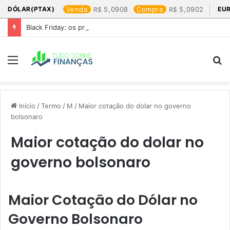
DÓLAR(PTAX)
Venda
5,0908
Compra
5,0902
EU
Black Friday: os produtos que mais valem a pena
Menu
P
p
Início
/
Termo
/
M
/
Maior cotação do dolar no governo
bolsonaro​
Maior cotação do dolar no
governo bolsonaro​
Maior Cotação do Dólar no
Governo Bolsonaro