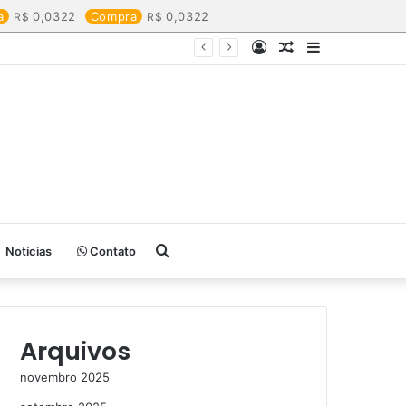
a
0,0322
Compra
0,0322
Entrar
Artigo
Barra
aleatório
Lateral
Procurar
Notícias
Contato
por
Arquivos
novembro 2025