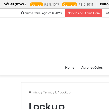
DÓLAR(PTAX)
Venda
5,1017
Compra
5,1011
EURO
Bl
quinta-feira, agosto 6 2026
Notícias de Última Hora
Home
Agronegócios
Início
/
Termo
/
L
/
Lockup
Lockup