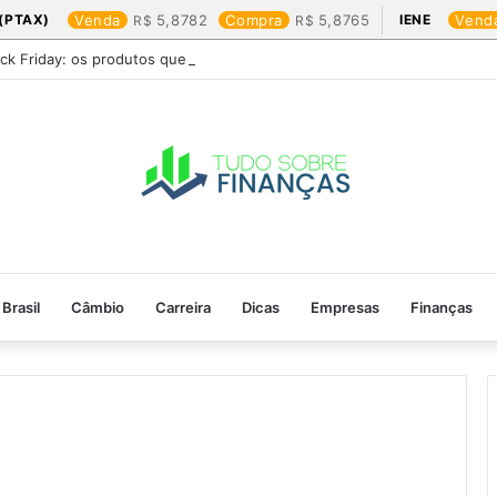
(PTAX)
Venda
5,8782
Compra
5,8765
IENE
Vend
ack Friday: os produtos que mais valem a pena
Brasil
Câmbio
Carreira
Dicas
Empresas
Finanças