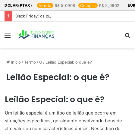
DÓLAR(PTAX)
Venda
5,0908
Compra
5,0902
EU
Black Friday: os produtos que mais valem a pena
Menu
P
p
Início
/
Termo
/
G
/
Leilão Especial: o que é?
Leilão Especial: o que é?
Leilão Especial: o que é?
Um leilão especial é um tipo de leilão que ocorre em
situações específicas, geralmente envolvendo bens de
alto valor ou com características únicas. Nesse tipo de