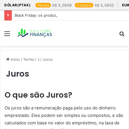
DÓLAR(PTAX)
Venda
5,0908
Compra
5,0902
EU
Black Friday: os produtos que mais valem a pena
Menu
P
p
Início
/
Termo
/
J
/
Juros
Juros
O que são Juros?
Os juros são a remuneração paga pelo uso do dinheiro
emprestado. Eles podem ser simples ou compostos, e são
calculados com base no valor do empréstimo, na taxa de