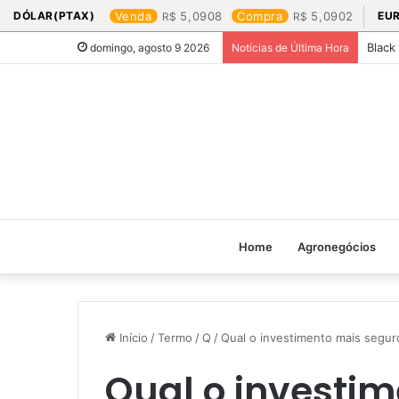
DÓLAR(PTAX)
Venda
5,0908
Compra
5,0902
EU
Black
domingo, agosto 9 2026
Notícias de Última Hora
Home
Agronegócios
Início
/
Termo
/
Q
/
Qual o investimento mais segur
Qual o investi