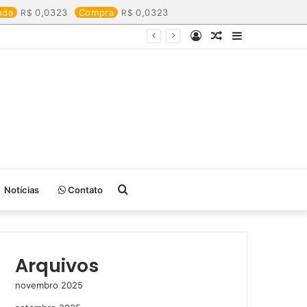
nda
0,0323
Compra
0,0323
Entrar
Artigo
Barra
aleatório
Lateral
Procurar
Notícias
Contato
por
Arquivos
novembro 2025