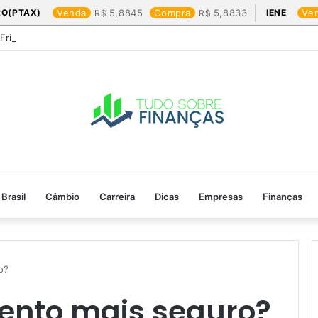
RO(PTAX)
Venda
5,8845
Compra
5,8833
IENE
Ve
 Friday: os produtos que mais valem a pena
Brasil
Câmbio
Carreira
Dicas
Empresas
Finanças
o?
mento mais seguro?