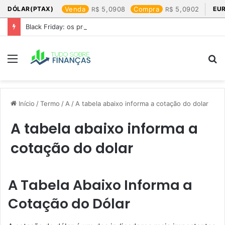
DÓLAR(PTAX)
Venda
5,0908
Compra
5,0902
EU
Black Friday: os produtos que mais valem a pena
Menu
P
p
Início
/
Termo
/
A
/
A tabela abaixo informa a cotação do dolar​
A tabela abaixo informa a
cotação do dolar​
A Tabela Abaixo Informa a
Cotação do Dólar