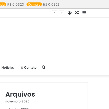
nda
0,0323
Compra
0,0323
Entrar
Artigo
Barra
aleatório
Lateral
Procurar
Notícias
Contato
por
Arquivos
novembro 2025