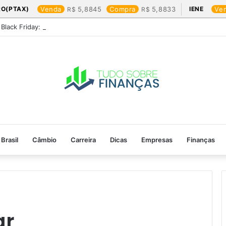
RO(PTAX)
Venda
5,8845
Compra
5,8833
IENE
Ve
Black Friday: os produtos que mais valem a pena
Brasil
Câmbio
Carreira
Dicas
Empresas
Finanças
ar