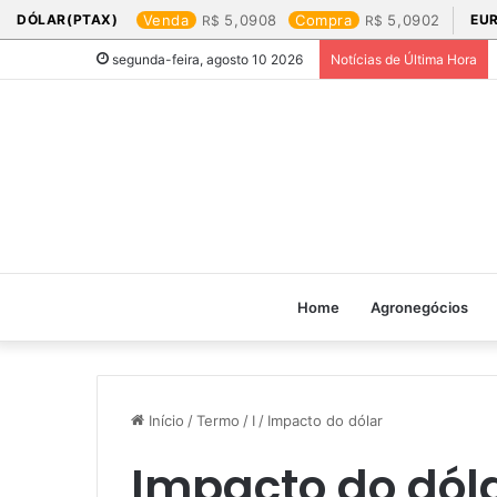
DÓLAR(PTAX)
Venda
5,0908
Compra
5,0902
EU
segunda-feira, agosto 10 2026
Notícias de Última Hora
Home
Agronegócios
Início
/
Termo
/
I
/
Impacto do dólar
Impacto do dól