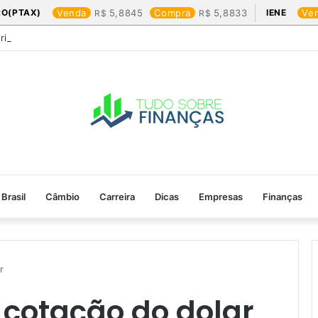
RO(PTAX)
Venda
5,8845
Compra
5,8833
IENE
Ve
Friday: os produtos que mais valem a pena
Brasil
Câmbio
Carreira
Dicas
Empresas
Finanças
​
 cotação do dolar​