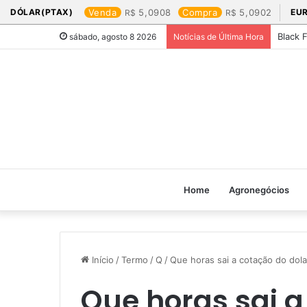
DÓLAR(PTAX)
Venda
5,0908
Compra
5,0902
EU
Black 
sábado, agosto 8 2026
Notícias de Última Hora
Home
Agronegócios
Início
/
Termo
/
Q
/
Que horas sai a cotação do dolar
Que horas sai a