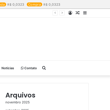
nda
0,0323
Compra
0,0323
Entrar
Artigo
Barra
aleatório
Lateral
Procurar
Notícias
Contato
por
Arquivos
novembro 2025