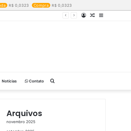
nda
0,0323
Compra
0,0323
Entrar
Artigo
Barra
aleatório
Lateral
Procurar
Notícias
Contato
por
Arquivos
novembro 2025