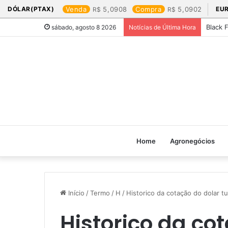
DÓLAR(PTAX)
Venda
5,0908
Compra
5,0902
EU
Black 
sábado, agosto 8 2026
Notícias de Última Hora
Home
Agronegócios
Início
/
Termo
/
H
/
Historico da cotação do dolar tu
Historico da co