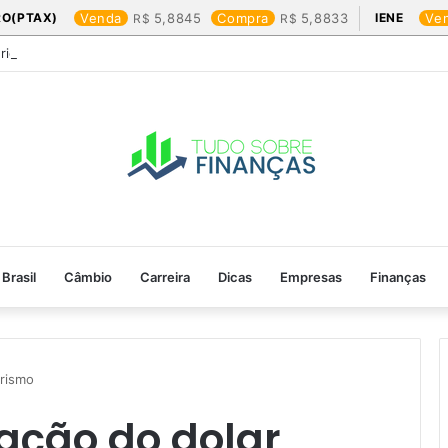
RO(PTAX)
Venda
5,8845
Compra
5,8833
IENE
Ve
Friday: os produtos que mais valem a pena
Brasil
Câmbio
Carreira
Dicas
Empresas
Finanças
rismo​
tação do dolar