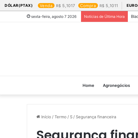
DÓLAR(PTAX)
Venda
5,1017
Compra
5,1011
EURO
Bla
sexta-feira, agosto 7 2026
Notícias de Última Hora
Home
Agronegócios
Início
/
Termo
/
S
/
Segurança financeira
Segurança fina