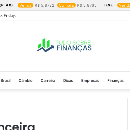
(PTAX)
Venda
5,8782
Compra
5,8765
IENE
Vend
ck Friday: os produtos que mais valem a pena
Brasil
Câmbio
Carreira
Dicas
Empresas
Finanças
nceira