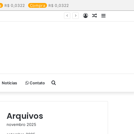
a
0,0322
Compra
0,0322
Entrar
Artigo
Barra
aleatório
Lateral
Procurar
Notícias
Contato
por
Arquivos
novembro 2025