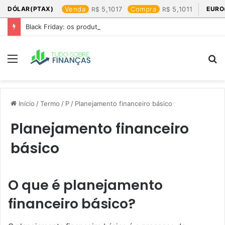
DÓLAR(PTAX)
Venda
5,1017
Compra
5,1011
EURO
Black Friday: os produtos que mais valem a pena
Menu
P
p
Início
/
Termo
/
P
/
Planejamento financeiro básico
Planejamento financeiro
básico
O que é planejamento
financeiro básico?