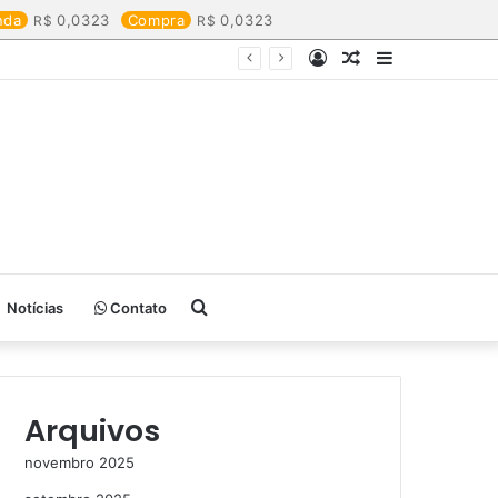
nda
0,0323
Compra
0,0323
Entrar
Artigo
Barra
aleatório
Lateral
Procurar
Notícias
Contato
por
Arquivos
novembro 2025