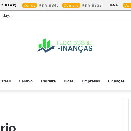
RO(PTAX)
Venda
5,8845
Compra
5,8833
IENE
Ve
Friday: os produtos que mais valem a pena
Brasil
Câmbio
Carreira
Dicas
Empresas
Finanças
rio