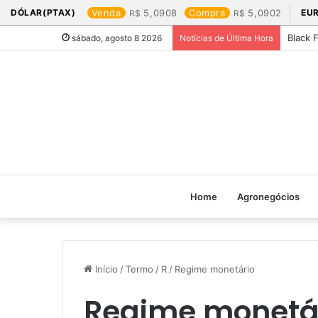
DÓLAR(PTAX)
Venda
5,0908
Compra
5,0902
EU
Black 
sábado, agosto 8 2026
Notícias de Última Hora
Home
Agronegócios
Início
/
Termo
/
R
/
Regime monetário
Regime monetá