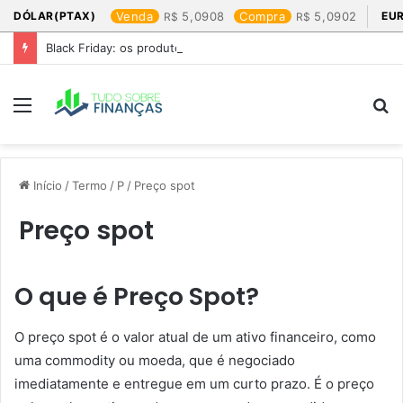
DÓLAR(PTAX)
Venda
5,0908
Compra
5,0902
EU
Black Friday: os produtos que mais valem a pena
Menu
P
p
Início
/
Termo
/
P
/
Preço spot
Preço spot
O que é Preço Spot?
O preço spot é o valor atual de um ativo financeiro, como
uma commodity ou moeda, que é negociado
imediatamente e entregue em um curto prazo. É o preço