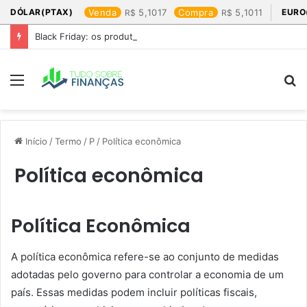
DÓLAR(PTAX)
Venda
5,1017
Compra
5,1011
EURO
Black Friday: os produtos que mais valem a pena
Menu
P
p
Início
/
Termo
/
P
/
Política econômica
Política econômica
Política Econômica
A política econômica refere-se ao conjunto de medidas
adotadas pelo governo para controlar a economia de um
país. Essas medidas podem incluir políticas fiscais,