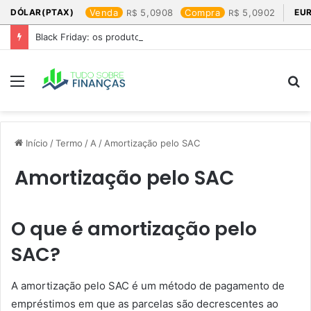
DÓLAR(PTAX)
Venda
5,0908
Compra
5,0902
EU
Black Friday: os produtos que mais valem a pena
Menu
P
p
Início
/
Termo
/
A
/
Amortização pelo SAC
Amortização pelo SAC
O que é amortização pelo
SAC?
A amortização pelo SAC é um método de pagamento de
empréstimos em que as parcelas são decrescentes ao