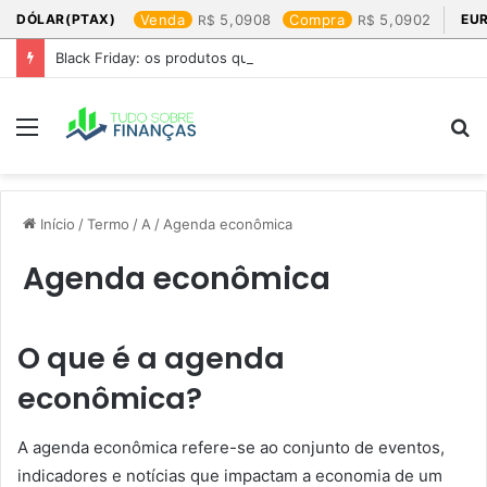
DÓLAR(PTAX)
Venda
5,0908
Compra
5,0902
EU
Black Friday: os produtos que mais valem a pena
Menu
P
p
Início
/
Termo
/
A
/
Agenda econômica
Agenda econômica
O que é a agenda
econômica?
A agenda econômica refere-se ao conjunto de eventos,
indicadores e notícias que impactam a economia de um