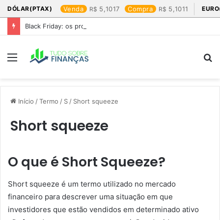
DÓLAR(PTAX)
Venda
5,1017
Compra
5,1011
EURO
Black Friday: os produtos que mais valem a pena
Menu
P
p
Início
/
Termo
/
S
/
Short squeeze
Short squeeze
O que é Short Squeeze?
Short squeeze é um termo utilizado no mercado
financeiro para descrever uma situação em que
investidores que estão vendidos em determinado ativo