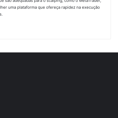
ue são adequadas para o scalping, como o MetaTrader,
olher uma plataforma que ofereça rapidez na execução
s.