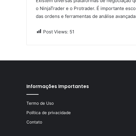
Existem diversas plataformas de negociação q
o NinjaTrader e o Protrader. É importante esc
das ordens e ferramentas de análise avançada
Post Views:
51
Informações Importantes
Termo de Uso
Política de privacidade
Contato