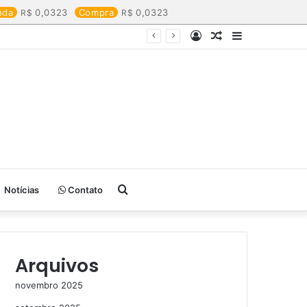
nda
0,0323
Compra
0,0323
Entrar
Artigo
Barra
aleatório
Lateral
Procurar
Notícias
Contato
por
Arquivos
novembro 2025