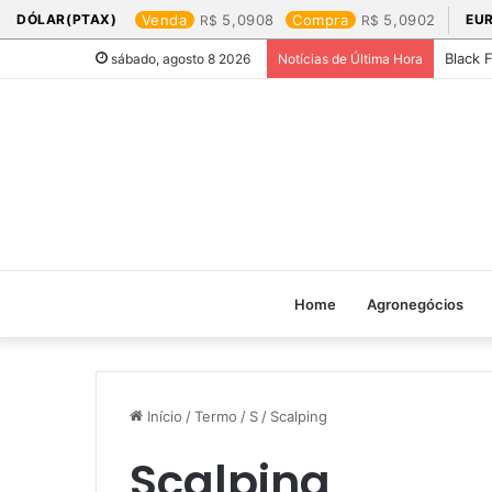
DÓLAR(PTAX)
Venda
5,0908
Compra
5,0902
EU
Black 
sábado, agosto 8 2026
Notícias de Última Hora
Home
Agronegócios
Início
/
Termo
/
S
/
Scalping
Scalping