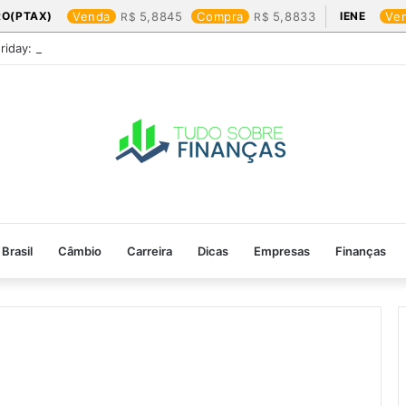
RO(PTAX)
Venda
5,8845
Compra
5,8833
IENE
Ve
Friday: os produtos que mais valem a pena
Brasil
Câmbio
Carreira
Dicas
Empresas
Finanças