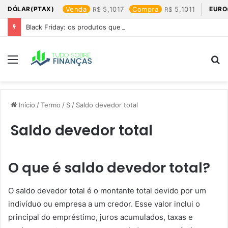
DÓLAR(PTAX)
Venda
5,1017
Compra
5,1011
EURO
Black Friday: os produtos que mais valem a pena
Menu
P
p
Início
/
Termo
/
S
/
Saldo devedor total
Saldo devedor total
O que é saldo devedor total?
O saldo devedor total é o montante total devido por um
indivíduo ou empresa a um credor. Esse valor inclui o
principal do empréstimo, juros acumulados, taxas e