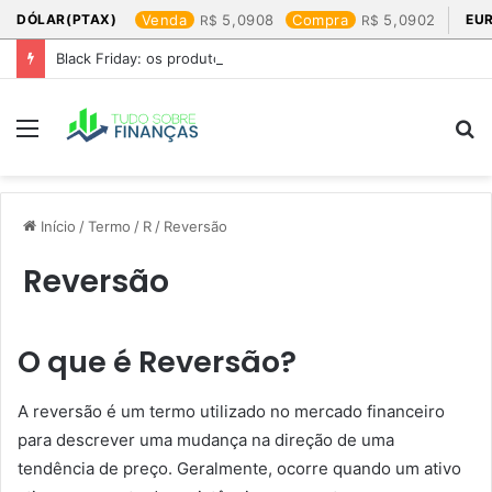
DÓLAR(PTAX)
Venda
5,0908
Compra
5,0902
EU
Black Friday: os produtos que mais valem a pena
Menu
P
p
Início
/
Termo
/
R
/
Reversão
Reversão
O que é Reversão?
A reversão é um termo utilizado no mercado financeiro
para descrever uma mudança na direção de uma
tendência de preço. Geralmente, ocorre quando um ativo