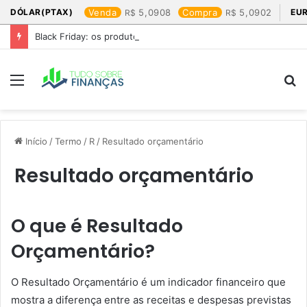
DÓLAR(PTAX)
Venda
5,0908
Compra
5,0902
EU
Black Friday: os produtos que mais valem a pena
Menu
P
p
Início
/
Termo
/
R
/
Resultado orçamentário
Resultado orçamentário
O que é Resultado
Orçamentário?
O Resultado Orçamentário é um indicador financeiro que
mostra a diferença entre as receitas e despesas previstas