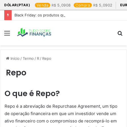
DÓLAR(PTAX)
Venda
5,0908
Compra
5,0902
EU
Black Friday: os produtos que mais valem a pena
Menu
P
p
Início
/
Termo
/
R
/
Repo
Repo
O que é Repo?
Repo é a abreviação de Repurchase Agreement, um tipo
de operação financeira em que um investidor vende um
ativo financeiro com o compromisso de recomprá-lo em