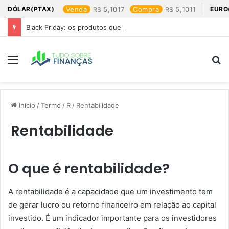
DÓLAR(PTAX)
Venda
5,1017
Compra
5,1011
EURO
Black Friday: os produtos que mais valem a pena
Menu
P
p
Início
/
Termo
/
R
/
Rentabilidade
Rentabilidade
O que é rentabilidade?
A rentabilidade é a capacidade que um investimento tem
de gerar lucro ou retorno financeiro em relação ao capital
investido. É um indicador importante para os investidores