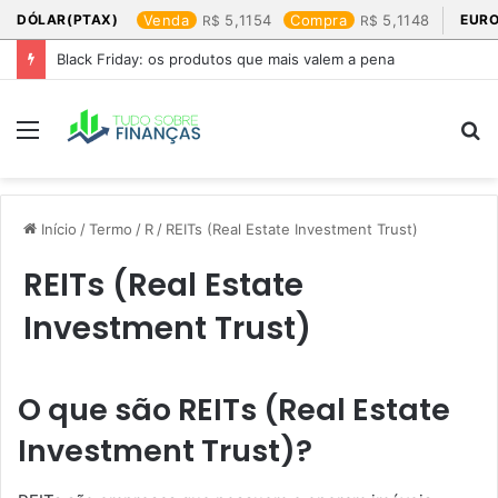
DÓLAR(PTAX)
Venda
5,1154
Compra
5,1148
EURO
Black Friday: os produtos que mais valem a pena
Menu
P
p
Início
/
Termo
/
R
/
REITs (Real Estate Investment Trust)
REITs (Real Estate
Investment Trust)
O que são REITs (Real Estate
Investment Trust)?