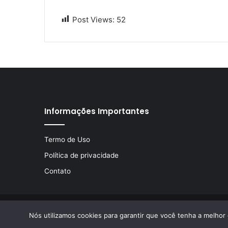
Post Views:
52
Informações Importantes
Termo de Uso
Política de privacidade
Contato
© Copyright 2026, Todos os direitos reservados | Desen
Nós utilizamos cookies para garantir que você tenha a melhor 