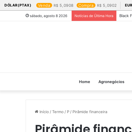
DÓLAR(PTAX)
Venda
5,0908
Compra
5,0902
EU
Black 
sábado, agosto 8 2026
Notícias de Última Hora
Home
Agronegócios
Início
/
Termo
/
P
/
Pirâmide financeira
Pirâmide financ