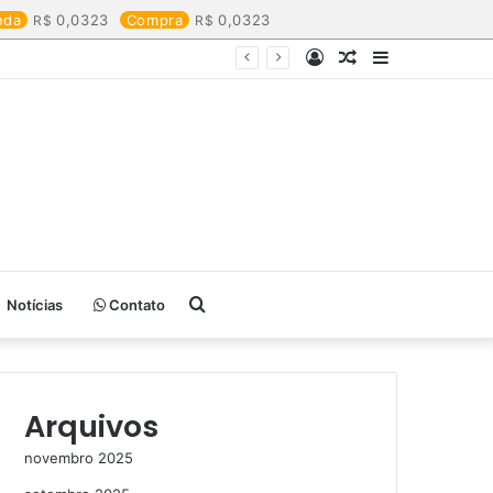
nda
0,0323
Compra
0,0323
Entrar
Artigo
Barra
aleatório
Lateral
Procurar
Notícias
Contato
por
Arquivos
novembro 2025