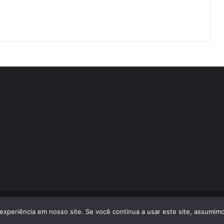
volvido por
LA Comunicações
experiência em nosso site. Se você continua a usar este site, assumimo