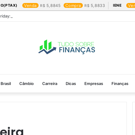
RO(PTAX)
Venda
5,8845
Compra
5,8833
IENE
Ve
Friday: os produtos que mais valem a pena
Brasil
Câmbio
Carreira
Dicas
Empresas
Finanças
eira