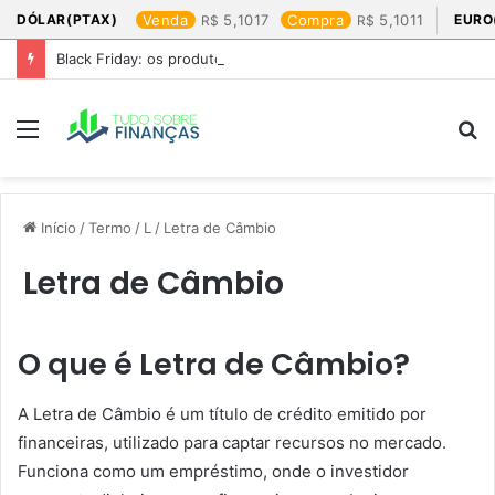
DÓLAR(PTAX)
Venda
5,1017
Compra
5,1011
EURO
Black Friday: os produtos que mais valem a pena
Menu
P
p
Início
/
Termo
/
L
/
Letra de Câmbio
Letra de Câmbio
O que é Letra de Câmbio?
A Letra de Câmbio é um título de crédito emitido por
financeiras, utilizado para captar recursos no mercado.
Funciona como um empréstimo, onde o investidor