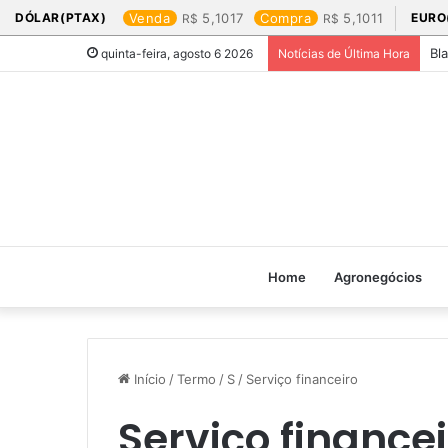
DÓLAR(PTAX)
Venda
5,1017
Compra
5,1011
EURO
Bl
quinta-feira, agosto 6 2026
Notícias de Última Hora
Home
Agronegócios
Início
/
Termo
/
S
/
Serviço financeiro
Serviço financei