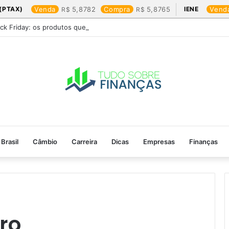
(PTAX)
Venda
5,8782
Compra
5,8765
IENE
Vend
ack Friday: os produtos que mais valem a pena
Brasil
Câmbio
Carreira
Dicas
Empresas
Finanças
ro