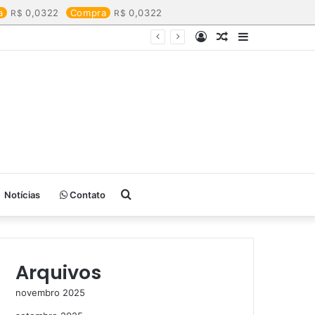
a
0,0322
Compra
0,0322
Entrar
Artigo
Barra
aleatório
Lateral
Procurar
Notícias
Contato
por
Arquivos
novembro 2025