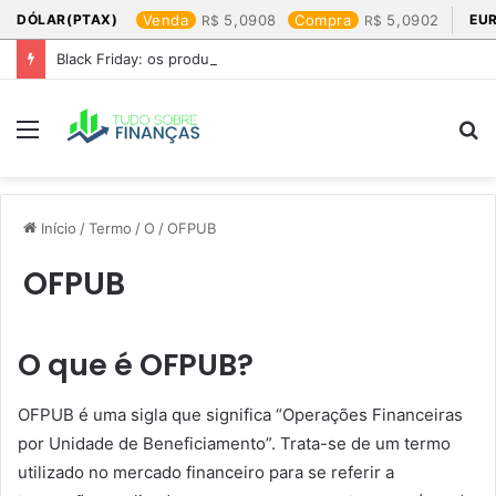
DÓLAR(PTAX)
Venda
5,0908
Compra
5,0902
EU
Black Friday: os produtos que mais valem a pena
Menu
P
p
Início
/
Termo
/
O
/
OFPUB
OFPUB
O que é OFPUB?
OFPUB é uma sigla que significa “Operações Financeiras
por Unidade de Beneficiamento”. Trata-se de um termo
utilizado no mercado financeiro para se referir a