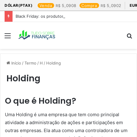
DÓLAR(PTAX)
Venda
5,0908
Compra
5,0902
EU
Black Friday: os produtos que mais valem a pena
Menu
P
p
Início
/
Termo
/
H
/
Holding
Holding
O que é Holding?
Uma Holding é uma empresa que tem como principal
atividade a administração de ações e participações em
outras empresas. Ela atua como uma controladora de um