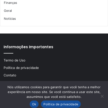
Finanças
Geral
Notícias
Informações Importantes
Termo de Uso
Política de privacidade
Contato
Nós utilizamos cookies para garantir que você tenha a melhor
experiência em nosso site. Se você continua a usar este site,
© Copyright 2026, Todos os direitos reservados | Desenvolvido
assumimos que você está satisfeito.
por
LA Comunicações
Ok
Política de privacidade