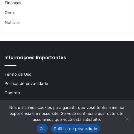
Finanças
Geral
Notícias
Informações Importantes
Termo de Uso
Política de privacidade
Contato
Nós utilizamos cookies para garantir que você tenha a melhor
experiência em nosso site. Se você continua a usar este site,
© Copyright 2026, Todos os direitos reservados | Desenvolvido
assumimos que você está satisfeito.
por
LA Comunicações
Ok
Política de privacidade