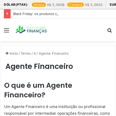
DÓLAR(PTAX)
Venda
5,0908
Compra
5,0902
EU
Black Friday: os produtos que mais valem a pena
Menu
P
p
Início
/
Termo
/
A
/
Agente Financeiro
Agente Financeiro
O que é um Agente
Financeiro?
Um Agente Financeiro é uma instituição ou profissional
responsável por intermediar operações financeiras, como