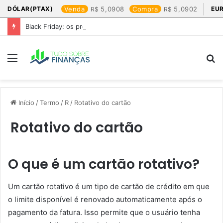
DÓLAR(PTAX)
Venda
5,0908
Compra
5,0902
EU
Black Friday: os produtos que mais valem a pena
Menu
P
p
Início
/
Termo
/
R
/
Rotativo do cartão
Rotativo do cartão
O que é um cartão rotativo?
Um cartão rotativo é um tipo de cartão de crédito em que
o limite disponível é renovado automaticamente após o
pagamento da fatura. Isso permite que o usuário tenha