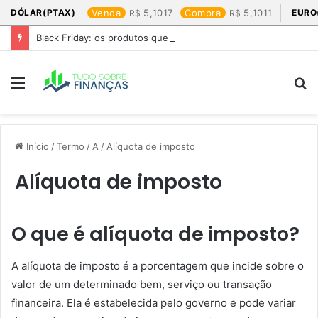
DÓLAR(PTAX)
Venda
5,1017
Compra
5,1011
EURO
Black Friday: os produtos que mais valem a pena
Menu
P
p
Início
/
Termo
/
A
/
Alíquota de imposto
Alíquota de imposto
O que é alíquota de imposto?
A alíquota de imposto é a porcentagem que incide sobre o
valor de um determinado bem, serviço ou transação
financeira. Ela é estabelecida pelo governo e pode variar