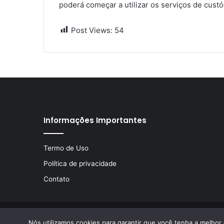
poderá começar a utilizar os serviços de cust
Post Views:
54
Informações Importantes
Termo de Uso
Política de privacidade
Contato
© Copyright 2026, Todos os direitos reservados | Desen
Nós utilizamos cookies para garantir que você tenha a melhor 