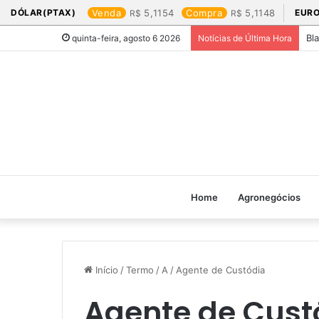
DÓLAR(PTAX)
Venda
5,1154
Compra
5,1148
EURO
Bl
quinta-feira, agosto 6 2026
Notícias de Última Hora
Home
Agronegócios
Início
/
Termo
/
A
/
Agente de Custódia
Agente de Cust