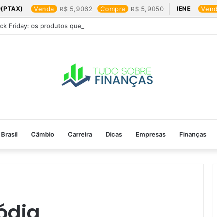
(PTAX)
Venda
5,9062
Compra
5,9050
IENE
Ven
ack Friday: os produtos que mais valem a pena
Brasil
Câmbio
Carreira
Dicas
Empresas
Finanças
ódia