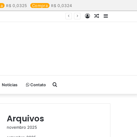
da
0,0325
Compra
0,0324
Entrar
Artigo
Barra
aleatório
Lateral
Procurar
Notícias
Contato
por
Arquivos
novembro 2025