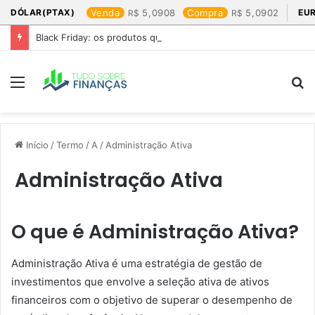
DÓLAR(PTAX)
Venda
5,0908
Compra
5,0902
EU
Black Friday: os produtos que mais valem a pena
Menu
P
p
Início
/
Termo
/
A
/
Administração Ativa
Administração Ativa
O que é Administração Ativa?
Administração Ativa é uma estratégia de gestão de
investimentos que envolve a seleção ativa de ativos
financeiros com o objetivo de superar o desempenho de