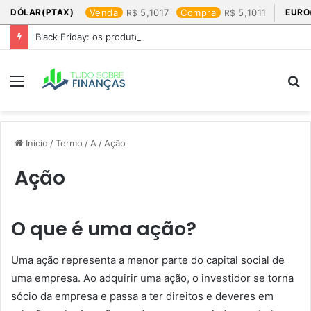
DÓLAR(PTAX)
Venda
5,1017
Compra
5,1011
EURO
Black Friday: os produtos que mais valem a pena
Menu
P
p
Início
/
Termo
/
A
/
Ação
Ação
O que é uma ação?
Uma ação representa a menor parte do capital social de
uma empresa. Ao adquirir uma ação, o investidor se torna
sócio da empresa e passa a ter direitos e deveres em