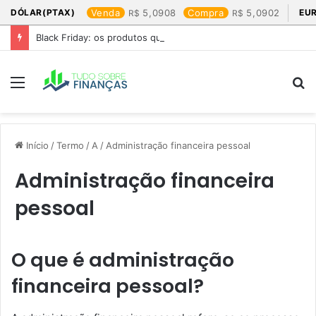
DÓLAR(PTAX)
Venda
5,0908
Compra
5,0902
EU
Black Friday: os produtos que mais valem a pena
Menu
P
p
Início
/
Termo
/
A
/
Administração financeira pessoal
Administração financeira
pessoal
O que é administração
financeira pessoal?