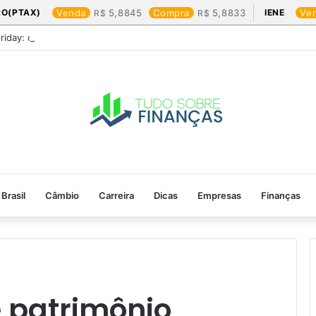
RO(PTAX)
Venda
5,8845
Compra
5,8833
IENE
Ve
Friday: os produtos que mais valem a pena
Brasil
Câmbio
Carreira
Dicas
Empresas
Finanças
 patrimônio