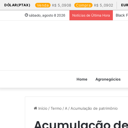
DÓLAR(PTAX)
Venda
5,0908
Compra
5,0902
EU
Black 
sábado, agosto 8 2026
Notícias de Última Hora
Home
Agronegócios
Início
/
Termo
/
A
/
Acumulação de patrimônio
Acumulação de