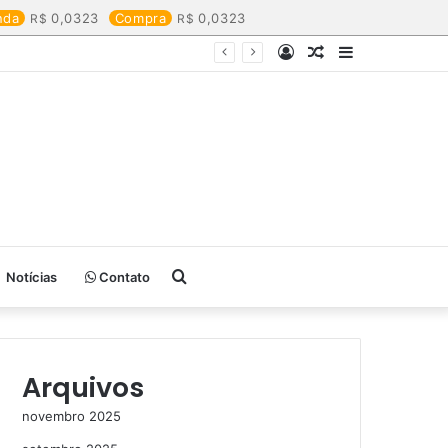
nda
0,0323
Compra
0,0323
Entrar
Artigo
Barra
aleatório
Lateral
Procurar
Notícias
Contato
por
Arquivos
novembro 2025