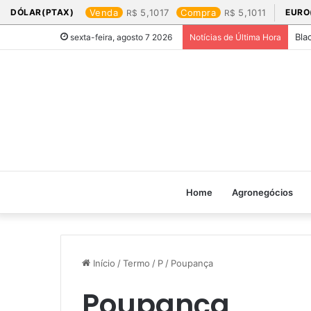
DÓLAR(PTAX)
Venda
5,1017
Compra
5,1011
EURO
Bla
sexta-feira, agosto 7 2026
Notícias de Última Hora
Home
Agronegócios
Início
/
Termo
/
P
/
Poupança
Poupança