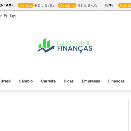
(PTAX)
Venda
5,8782
Compra
5,8765
IENE
Vend
ck Friday: os produtos que mais valem a pena
Brasil
Câmbio
Carreira
Dicas
Empresas
Finanças