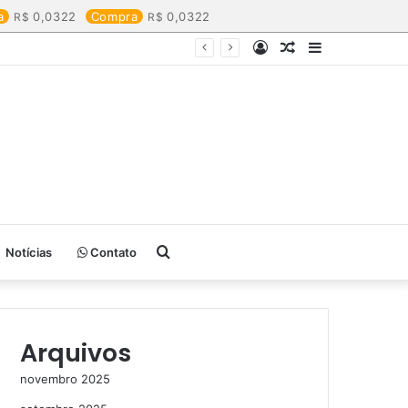
a
0,0322
Compra
0,0322
Entrar
Artigo
Barra
aleatório
Lateral
Procurar
Notícias
Contato
por
Arquivos
novembro 2025