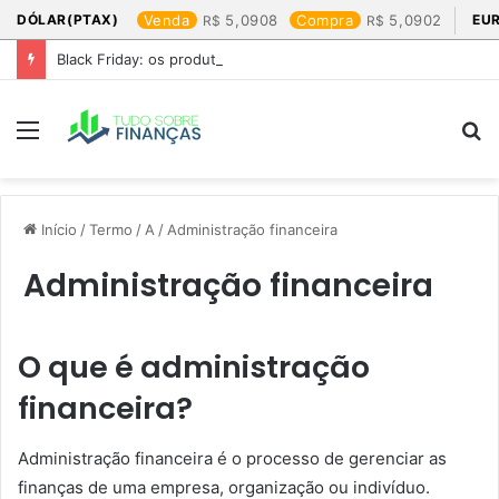
DÓLAR(PTAX)
Venda
5,0908
Compra
5,0902
EU
Black Friday: os produtos que mais valem a pena
Menu
P
p
Início
/
Termo
/
A
/
Administração financeira
Administração financeira
O que é administração
financeira?
Administração financeira é o processo de gerenciar as
finanças de uma empresa, organização ou indivíduo.