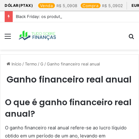
DÓLAR(PTAX)
Venda
5,0908
Compra
5,0902
EU
Black Friday: os produtos que mais valem a pena
Menu
P
p
Início
/
Termo
/
G
/
Ganho financeiro real anual
Ganho financeiro real anual
O que é ganho financeiro real
anual?
O ganho financeiro real anual refere-se ao lucro líquido
obtido em um período de um ano, levando em