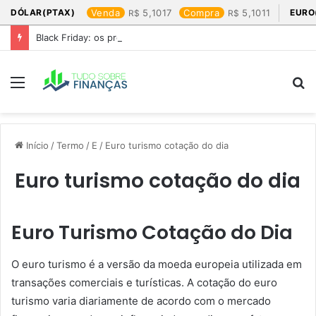
DÓLAR(PTAX)
Venda
5,1017
Compra
5,1011
EURO
Black Friday: os produtos que mais valem a pena
Menu
P
p
Início
/
Termo
/
E
/
Euro turismo cotação do dia​
Euro turismo cotação do dia​
Euro Turismo Cotação do Dia
O euro turismo é a versão da moeda europeia utilizada em
transações comerciais e turísticas. A cotação do euro
turismo varia diariamente de acordo com o mercado