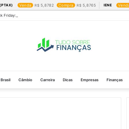
(PTAX)
Venda
5,8782
Compra
5,8765
IENE
Vend
ck Friday: os produtos que mais valem a pena
Brasil
Câmbio
Carreira
Dicas
Empresas
Finanças