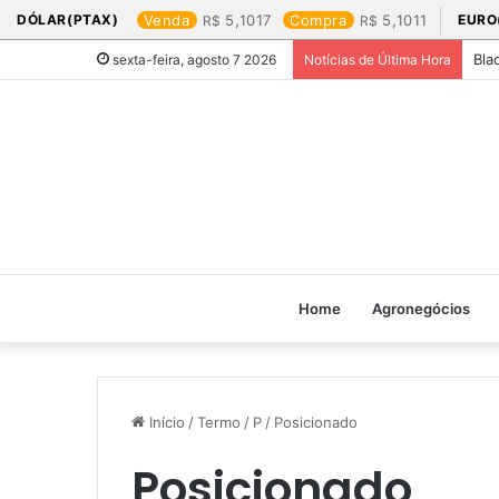
DÓLAR(PTAX)
Venda
5,1017
Compra
5,1011
EURO
Bla
sexta-feira, agosto 7 2026
Notícias de Última Hora
Home
Agronegócios
Início
/
Termo
/
P
/
Posicionado
Posicionado