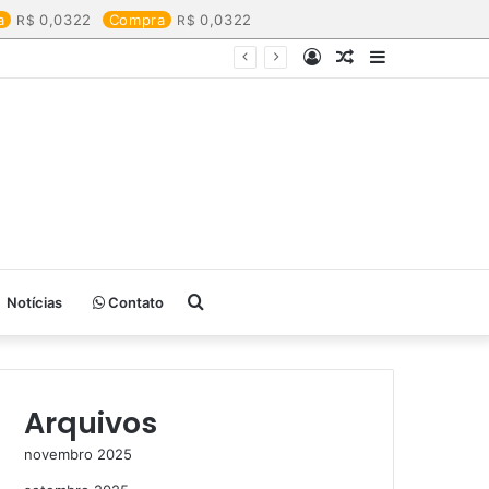
a
0,0322
Compra
0,0322
Entrar
Artigo
Barra
aleatório
Lateral
Procurar
Notícias
Contato
por
Arquivos
novembro 2025